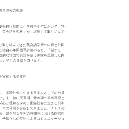
教育課程の概要
要領移行期間に小学校全学年において、特
「英会話学習科」を、継続して取り組んで
り取り組んできた英会話学習の内容と外国
た独自の年間指導計画のもと、「話すこ
践的な場面で英語を使う体験を重視した内
ョン能力の育成を図ります。
を実施する必要性
に、国際社会に生きる日本人としての自覚
います。特に児童期・青年期の重点目標と
関心と理解を深め、国際社会に生きる日本
、その具現を目指してきました。ＡＬＴの
流、総合的な学習の時間等における国際理
、子供たちの英語によるコミュニケーショ