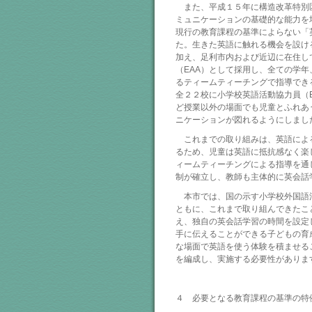
また、平成１５年に構造改革特別
ミュニケーションの基礎的な能力を
現行の教育課程の基準によらない「
た。生きた英語に触れる機会を設け
加え、足利市内および近辺に在住し
（EAA）として採用し、全ての学年
るティームティーチングで指導でき
全２２校に小学校英語活動協力員（
ど授業以外の場面でも児童とふれあ
ニケーションが図れるようにしまし
これまでの取り組みは、英語によ
るため、児童は英語に抵抗感なく楽
ィームティーチングによる指導を通
制が確立し、教師も主体的に英会話
本市では、国の示す小学校外国語
ともに、これまで取り組んできたこ
え、独自の英会話学習の時間を設定
手に伝えることができる子どもの育
な場面で英語を使う体験を積ませる
を編成し、実施する必要性がありま
４ 必要となる教育課程の基準の特