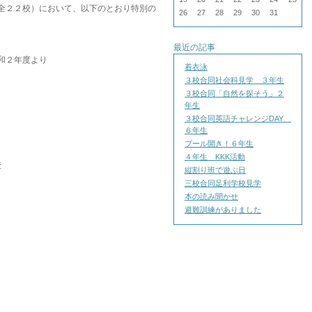
全２２校）において、以下のとおり特別の
26
27
28
29
30
31
。
最近の記事
和２年度より
着衣泳
３校合同社会科見学 ３年生
３校合同「自然を探そう」２
年生
３校合同英語チャレンジDAY
６年生
プール開き！６年生
４年生 KKK活動
校
縦割り班で遊ぶ日
三校合同足利学校見学
本の読み聞かせ
避難訓練がありました