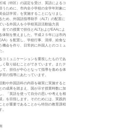
区域（特区）の認定を受け、英語によるコ
培うために、市内全小学校の全学年対象に
英会話学習」を実施することになりまし
るため、外国語指導助手（ALT）の配置に
ている外国人を小学校英語活動協力員
、全ての授業で担任とALTおよびEAAによ
る体制を整えました。平成２５年には市内
EAA）を配置し、学校行事、清掃、給食な
う機会を作り、日常的に外国人とのコミュ
た。
るコミュニケーションを重視したものであ
しく取り組むことができています。またテ
して、担任が中心となって指導を進める体
学習の指導にあたっています。
活動や外国語科の内容を確実に実施すると
との成果を踏まえ、国が示す授業時数に加
し、「英語を使って自分の思いや考えを相
成」を目指します。そのためには、実践的
ことが重要であることから特別の教育課程
す。
例