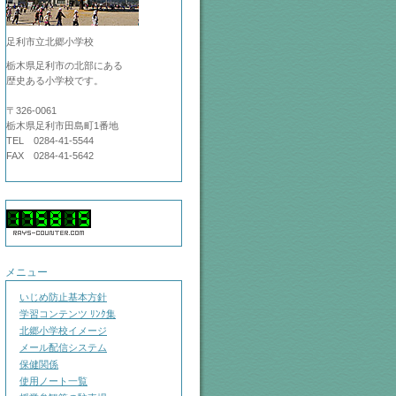
足利市立北郷小学校
栃木県足利市の北部にある
歴史ある小学校です。
〒326-0061
栃木県足利市田島町1番地
TEL 0284-41-5544
FAX 0284-41-5642
メニュー
いじめ防止基本方針
学習コンテンツ ﾘﾝｸ集
北郷小学校イメージ
メール配信システム
保健関係
使用ノート一覧