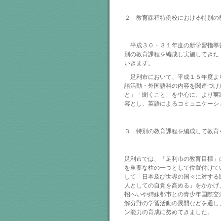
２ 教育課程特例校における特別の
平成３０・３１年度の新学習指導
別の教育課程を編成し実施してきた
いきます。
足利市において、平成１５年度よ
語活動・外国語科の内容を関連づけ
と」「聞くこと」を中心に、より実
容とし、英語によるコミュニケーシ
３ 特別の教育課程を編成して教育
足利市では、「足利市の教育目標」
を重要な柱の一つとして位置付けて
して「日本及び世界の国々に対する
人としての自覚を高める」をかかげ
招へいや姉妹都市との青少年国際交
解分野の学習活動の展開などを通し
ン能力の育成に努めてきました。