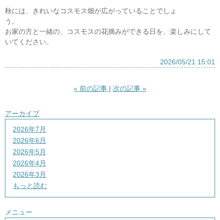
秋には、きれいなコスモス畑が広がっていることでしょ
う
お家の方と一緒の、コスモスの花摘みができる日を、楽しみにして
いてください。
2026/05/21 15:01
«
前の記事
次の記事
»
アーカイブ
2026年7月
2026年6月
2026年5月
2026年4月
2026年3月
もっと読む
メニュー